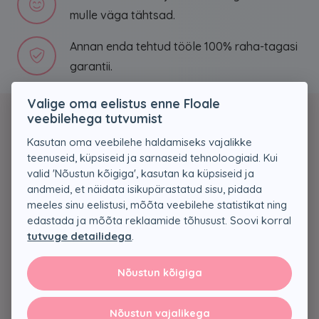
mulle väga tähtsad.
Annan enda tehtud tööle 100% raha-tagasi
garantii.
Valige oma eelistus enne Floale
Sotsiaalmeedia
veebilehega tutvumist
Kasutan oma veebilehe haldamiseks vajalikke
teenuseid, küpsiseid ja sarnaseid tehnoloogiaid. Kui
valid 'Nõustun kõigiga', kasutan ka küpsiseid ja
andmeid, et näidata isikupärastatud sisu, pidada
Viited
meeles sinu eelistusi, mõõta veebilehe statistikat ning
edastada ja mõõta reklaamide tõhusust. Soovi korral
Müügitingimused
tutvuge detailidega
.
Andmekaitsetingimused
Nõustun kõigiga
Nõusoleku eelistused
Kontakt
Nõustun vajalikega