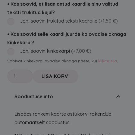
• Kas soovid, et lisan antud kaardile sinu valitud
teksti trükitud kujul?
Jah, soovin trükitud teksti kaardile
(+1,50 €)
• Kas soovid selle kaardi juurde ka ovaalse aknaga
kinkekarpi?
Jah, soovin kinkekarpi
(+7,00 €)
Sobivat kinkekarpi ovaalse aknaga näete, kui
klikite siia
.
Käsitöö
LISA KORVI
jõulukaart-
kitsetalled
Soodustuse info
kogus
Lisades rohkem kaarte ostukorvi rakendub
automaatselt soodustus: